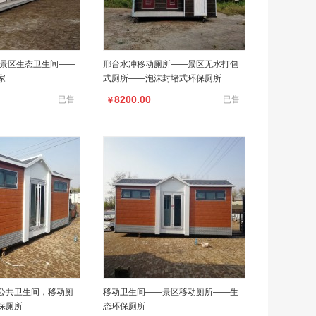
|景区生态卫生间——
邢台水冲移动厕所——景区无水打包
家
式厕所——泡沫封堵式环保厕所
8200.00
已售
已售
￥
公共卫生间，移动厕
移动卫生间——景区移动厕所——生
保厕所
态环保厕所