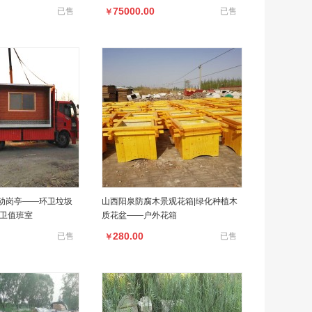
75000.00
已售
已售
￥
动岗亭——环卫垃圾
山西阳泉防腐木景观花箱|绿化种植木
门卫值班室
质花盆——户外花箱
280.00
已售
已售
￥