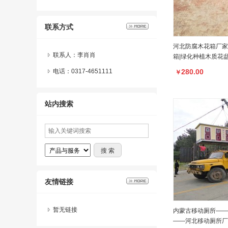
联系方式
河北防腐木花箱厂家
联系人：李肖肖
箱|绿化种植木质花
电话：0317-4651111
280.00
￥
站内搜索
友情链接
暂无链接
内蒙古移动厕所——
——河北移动厕所厂