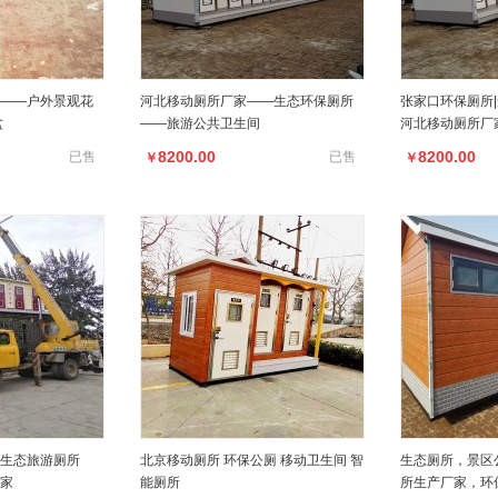
——户外景观花
河北移动厕所厂家——生态环保厕所
张家口环保厕所
盆
——旅游公共卫生间
河北移动厕所厂
8200.00
8200.00
已售
已售
￥
￥
生态旅游厕所
北京移动厕所 环保公厕 移动卫生间 智
生态厕所，景区
家
能厕所
所生产厂家，环