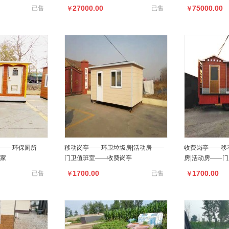
27000.00
75000.00
已售
已售
￥
￥
——环保厕所
移动岗亭——环卫垃圾房|活动房——
收费岗亭——移
家
门卫值班室——收费岗亭
房|活动房——
1700.00
1700.00
已售
已售
￥
￥