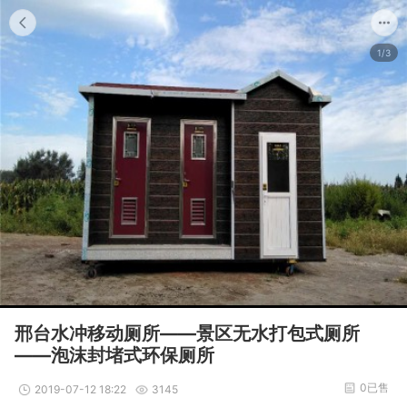
1/3
邢台水冲移动厕所——景区无水打包式厕所
——泡沫封堵式环保厕所
0已售
2019-07-12 18:22
3145