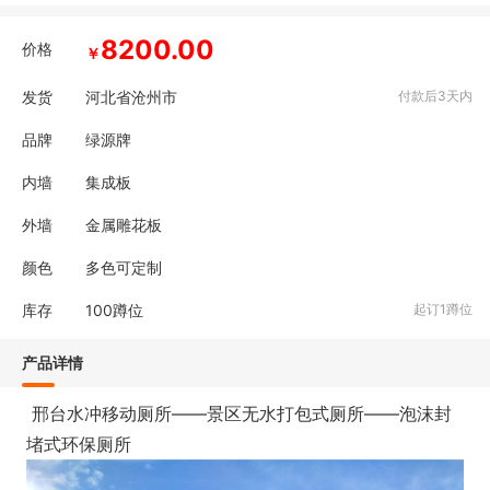
8200.00
价格
￥
发货
河北省沧州市
付款后3天内
品牌
绿源牌
内墙
集成板
外墙
金属雕花板
颜色
多色可定制
库存
100
蹲位
起订1蹲位
产品详情
邢台水冲移动厕所——景区无水打包式厕所——泡沫封
堵式环保厕所